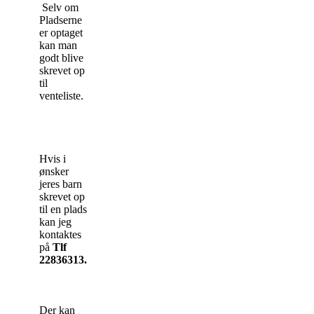
Selv om
Pladserne
er optaget
kan man
godt blive
skrevet op
til
venteliste.
Hvis i
ønsker
jeres barn
skrevet op
til en plads
kan jeg
kontaktes
på
Tlf
22836313.
Der kan